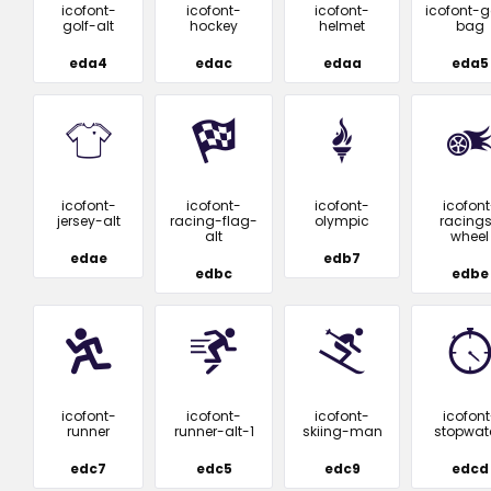
icofont-
icofont-
icofont-
icofont-g
golf-alt
hockey
helmet
bag
eda4
edac
edaa
eda5
icofont-
icofont-
icofont-
icofont
jersey-alt
racing-flag-
olympic
racing
alt
wheel
edae
edb7
edbc
edbe
icofont-
icofont-
icofont-
icofont
runner
runner-alt-1
skiing-man
stopwat
edc7
edc5
edc9
edcd