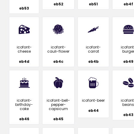
eb52
eb51
eb4f
eb53
icofont-
icofont-
icofont-
icofont
cheese
cauli-flower
carrot
burge
eb4d
eb4c
eb4b
eb49
icofont-
icofont-bell-
icofont-beer
icofont
birthday-
pepper-
beans
cake
capsicum
eb44
eb43
eb46
eb45