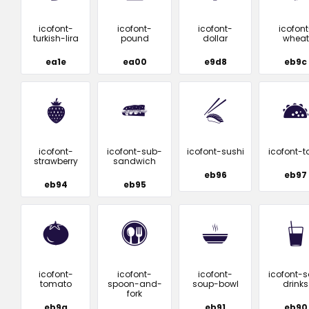
icofont-
icofont-
icofont-
icofont
turkish-lira
pound
dollar
wheat
ea1e
ea00
e9d8
eb9c
icofont-
icofont-sub-
icofont-sushi
icofont-
strawberry
sandwich
eb96
eb97
eb94
eb95
icofont-
icofont-
icofont-
icofont-s
tomato
spoon-and-
soup-bowl
drinks
fork
eb9a
eb91
eb90