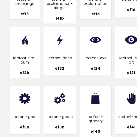
exchange
exclamation-
exclamation
tringle
ef1d
ef18
ef1c
ef1b
icofont-fire-
icofont-flash
icofont-eye
icofont-e
burn
alt
ef32
ef24
ef2b
ef21
icofont-gear
icofont-gears
icofont-
icofont-
grocery
ef3a
ef3b
ef41
ef40