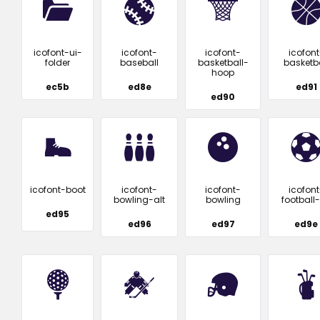
icofont-ui-
icofont-
icofont-
icofont
folder
baseball
basketball-
basketba
hoop
ec5b
ed8e
ed91
ed90
icofont-boot
icofont-
icofont-
icofont
bowling-alt
bowling
football-
ed95
ed96
ed97
ed9e