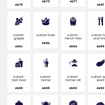
eb73
eb71
eb75
eb6f
icofont-
icofont-fruits
icofont-
icofont-f
grapes
french-fries
and-kni
eb6b
eb6c
eb6a
eb69
icofont-
icofont-
icofont-
icofont-
fast-food
farmer
farmer-alt
plant
eb66
eb65
eb64
eb62