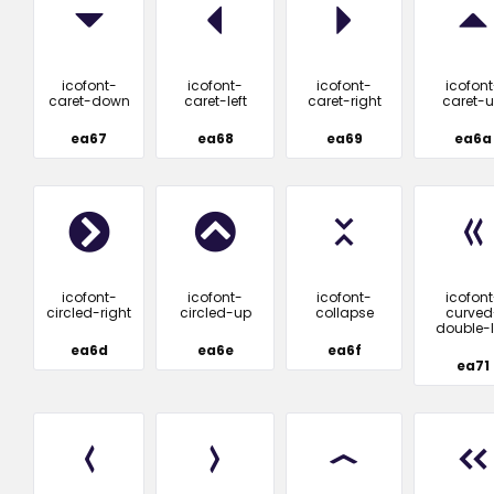
icofont-
icofont-
icofont-
icofont
caret-down
caret-left
caret-right
caret-
ea67
ea68
ea69
ea6a
icofont-
icofont-
icofont-
icofont
circled-right
circled-up
collapse
curved
double-l
ea6d
ea6e
ea6f
ea71