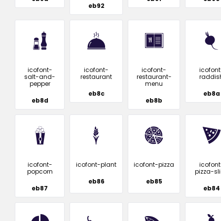
eb92
icofont-
icofont-
icofont-
icofont
salt-and-
restaurant
restaurant-
raddis
pepper
menu
eb8c
eb8a
eb8d
eb8b
icofont-
icofont-plant
icofont-pizza
icofont
popcorn
pizza-sl
eb86
eb85
eb87
eb84