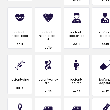
ec26
ec27
icofont-
icofont-
icofont-
icofont
heart-beat
heart-beat-
doctor-alt
docto
alt
ec1f
ec18
ec19
ec1e
icofont-dna
icofont-dna-
icofont-
icofont
alt-1
crutch
capsul
ec17
ec15
ec13
ec12