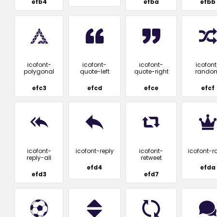
efb4
efba
efbb
icofont-
icofont-
icofont-
icofont
polygonal
quote-left
quote-right
rando
efc3
efcd
efce
efcf
icofont-
icofont-reply
icofont-
icofont-r
reply-all
retweet
efd4
efda
efd3
efd7