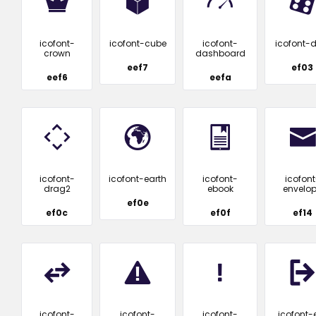
icofont-
icofont-cube
icofont-
icofont-d
crown
dashboard
eef7
ef03
eef6
eefa
icofont-
icofont-earth
icofont-
icofont
drag2
ebook
envelo
ef0e
ef0c
ef0f
ef14
icofont-
icofont-
icofont-
icofont-e