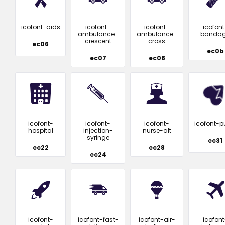
icofont-aids
icofont-
icofont-
icofont
ambulance-
ambulance-
banda
crescent
cross
ec06
ec0b
ec07
ec08
icofont-
icofont-
icofont-
icofont-p
hospital
injection-
nurse-alt
syringe
ec31
ec22
ec28
ec24
icofont-
icofont-fast-
icofont-air-
icofont