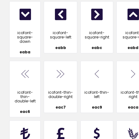
icofont-
icofont-
icofont-
icofont
square-
square-left
square-right
square-
down
eabb
eabc
eabd
eaba
icofont-
icofont-thin-
icofont-thin-
icofont-t
thin-
double-right
left
right
double-left
eac7
eac9
eaca
eac6