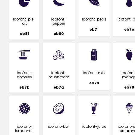
icofont-pie-
icofont-
icofont-peas
icofont-p
alt
pepper
eb7f
eb7e
eb81
eb80
icofont-
icofont-
icofont-milk
icofont
noodles
mushroom
mang
eb79
eb7b
eb7a
eb78
icofont-
icofont-kiwi
icofont-juice
icofont-i
lemon-alt
cream-a