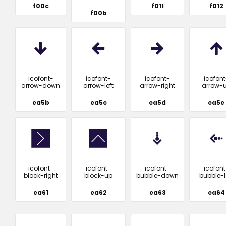
f00c
f011
f012
f00b
icofont-
icofont-
icofont-
icofont
arrow-down
arrow-left
arrow-right
arrow-
ea5b
ea5c
ea5d
ea5e
icofont-
icofont-
icofont-
icofont
block-right
block-up
bubble-down
bubble-l
ea61
ea62
ea63
ea64