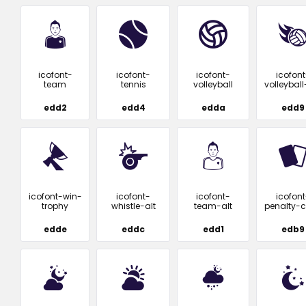
icofont-
icofont-
icofont-
icofont
team
tennis
volleyball
volleyball-
edd2
edd4
edda
edd9
icofont-win-
icofont-
icofont-
icofont
trophy
whistle-alt
team-alt
penalty-
edde
eddc
edd1
edb9