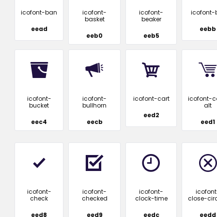
icofont-ban
icofont-
icofont-
icofont-
basket
beaker
eead
eebb
eeb0
eeb5
icofont-
icofont-
icofont-cart
icofont-c
bucket
bullhorn
alt
eed2
eec4
eecb
eed1
icofont-
icofont-
icofont-
icofont
check
checked
clock-time
close-cir
eed8
eed9
eedc
eedd