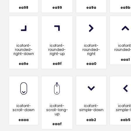
ea98
ea99
ea9a
ea9b
icofont-
icofont-
icofont-
icofont
rounded-
rounded-
rounded-
rounded
right-down
right-up
right
eaa1
ea9e
ea9f
eaa0
icofont-
icofont-
icofont-
icofont
scroll-down
scroll-long-
simple-down
simple-l
up
eaaa
eab2
eab5
eaaf