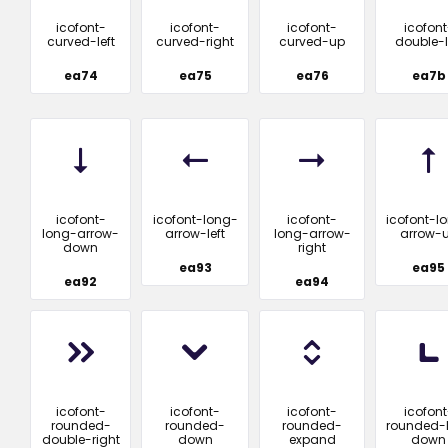
icofont-
icofont-
icofont-
icofont
curved-left
curved-right
curved-up
double-l
ea74
ea75
ea76
ea7b
icofont-
icofont-long-
icofont-
icofont-l
long-arrow-
arrow-left
long-arrow-
arrow-
down
right
ea93
ea95
ea92
ea94
icofont-
icofont-
icofont-
icofont
rounded-
rounded-
rounded-
rounded-l
double-right
down
expand
down