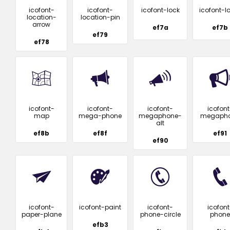
icofont-
icofont-
icofont-lock
icofont-l
location-
location-pin
arrow
ef7a
ef7b
ef79
ef78
icofont-
icofont-
icofont-
icofont
map
mega-phone
megaphone-
megaph
alt
ef8b
ef8f
ef91
ef90
icofont-
icofont-paint
icofont-
icofont
paper-plane
phone-circle
phone
efb3