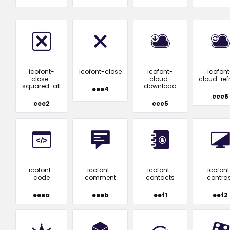
icofont-
icofont-close
icofont-
icofont
close-
cloud-
cloud-ref
squared-alt
download
eee4
eee6
eee2
eee5
icofont-
icofont-
icofont-
icofont
code
comment
contacts
contras
eeea
eeeb
eef1
eef2