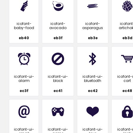
icofont-
icofont-
icofont-
icofont
baby-food
avocado
asparagus
articho
eb40
eb3f
eb3e
eb3d
icofont-ui-
icofont-ui-
icofont-ui-
icofont-
alarm
block
bluetooth
cart
ec3f
ec41
ec42
ec48
icofont-ui-
icofont-ui-
icofont-ui-
icofont-