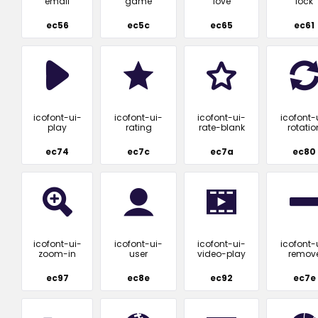
email
game
love
lock
ec56
ec5c
ec65
ec61
icofont-ui-
icofont-ui-
icofont-ui-
icofont-
play
rating
rate-blank
rotatio
ec74
ec7c
ec7a
ec80
icofont-ui-
icofont-ui-
icofont-ui-
icofont-
zoom-in
user
video-play
remov
ec97
ec8e
ec92
ec7e