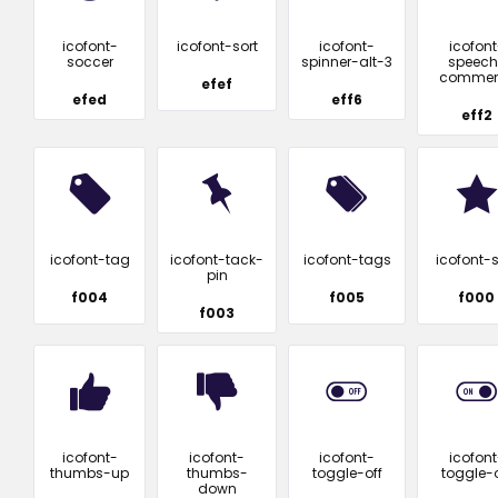
icofont-
icofont-sort
icofont-
icofont
soccer
spinner-alt-3
speech
commen
efef
efed
eff6
eff2
icofont-tag
icofont-tack-
icofont-tags
icofont-s
pin
f004
f005
f000
f003
icofont-
icofont-
icofont-
icofont
thumbs-up
thumbs-
toggle-off
toggle-
down