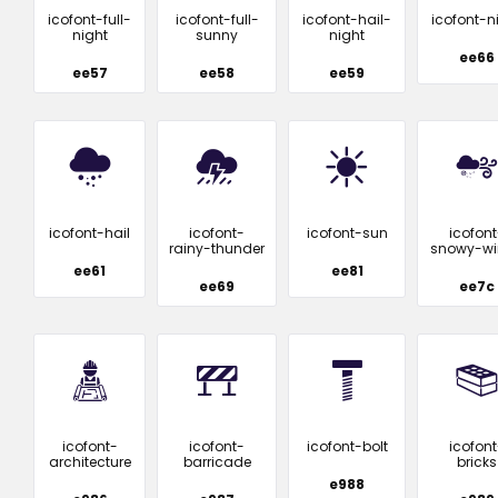
icofont-full-
icofont-full-
icofont-hail-
icofont-n
night
sunny
night
ee66
ee57
ee58
ee59
icofont-hail
icofont-
icofont-sun
icofont
rainy-thunder
snowy-wi
ee61
ee81
ee69
ee7c
icofont-
icofont-
icofont-bolt
icofont
architecture
barricade
bricks
e988