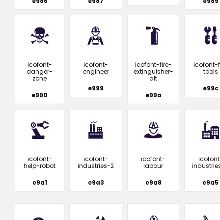
e986
e987
e989
icofont-
icofont-
icofont-fire-
icofont-f
danger-
engineer
extinguisher-
tools
zone
alt
e999
e99c
e990
e99a
icofont-
icofont-
icofont-
icofont
help-robot
industries-2
labour
industrie
e9a1
e9a3
e9a8
e9a5