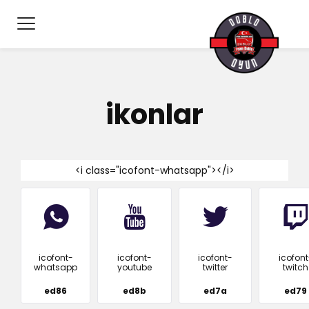
ikonlar
<i class="icofont-whatsapp"></i>
icofont-
icofont-
icofont-
icofont
whatsapp
youtube
twitter
twitch
ed86
ed8b
ed7a
ed79