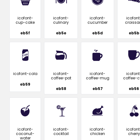
icofont-
icofont-
icofont-
icofont
cup-cake
culinary
cucumber
croissa
eb5f
eb5e
eb5d
eb5b
icofont-cola
icofont-
icofont-
icofont
coffee-pot
coffee-mug
coffee-
eb59
eb58
eb57
eb56
icofont-
icofont-
icofont-
icofont
coconut-
cocktail
chicken
cherry
water