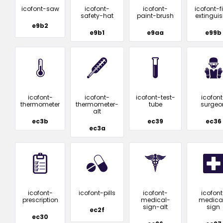
icofont-saw
icofont-
icofont-
icofont-f
safety-hat
paint-brush
extinguis
e9b2
e9b1
e9aa
e99b
icofont-
icofont-
icofont-test-
icofont
thermometer
thermometer-
tube
surgeo
alt
ec3b
ec39
ec36
ec3a
icofont-
icofont-pills
icofont-
icofont
prescription
medical-
medica
sign-alt
sign
ec2f
ec30