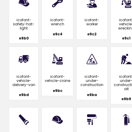
icofont-
icofont-
icofont-
icofont
safety-hat-
wrench
worker
vehicle
light
wrecki
e9c4
e9c2
e9b0
e9c1
icofont-
icofont-
icofont-
icofont
vehicle-
vehicle-crane
under-
under
delivery-van
construction
construct
alt
e9bc
e9bd
e9ba
e9b9